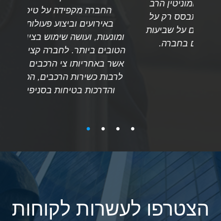
הרב
ופעי
החברה מקפידה על טיפול מהיר
 על
זאת מ
באירועים וביצוע פעולות מתקנות
יעות
ללק
ומונעות, ועושה שימוש בציוד באמצעים
.
הטובים ביותר. לחברה קצין רכב מנוסה
אשר באחריותו צי הרכבים של החברה,
לרבות כשירות הרכבים, הכשרת נהגים
והדרכות בטיחות בסניפי החברה.
הצטרפו לעשרות לקוחות