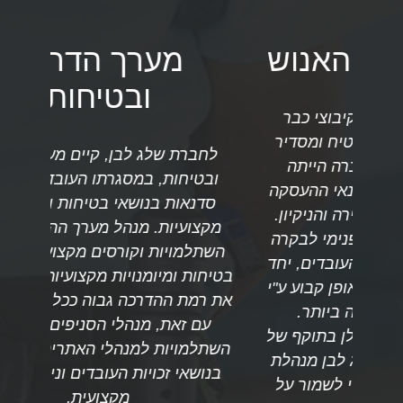
ש
מערך הדרכה
ובטיחות
בר
חברת 
סדיר
המחו
לחברת שלג לבן, קיים מערך הדרכה
ה
החב
ובטיחות, במסגרתו העובדים עוברים
עסקה
לספק 
סדנאות בנושאי בטיחות וכן הדרכות
ון.
האיכו
מקצועיות. מנהל מערך ההדרכה עובר
קרה
הע
השתלמויות וקורסים מקצועיים בנושאי
 יחד
מ
בטיחות ומיומנויות מקצועיות בכדי לשמר
 ע"י
המח
את רמת ההדרכה גבוה ככל האפשר. יחד
השיר
עם זאת, מנהלי הסניפים מעבירים
ף של
רצ
השתלמויות למנהלי האתרים ולמפקחים
הלת
כחלק
בנושאי זכויות העובדים וניהול ביקורת
 על
שלנ
מקצועית.